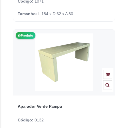
Código:
1071
Tamanho:
L 184 x D 62 x A 80
Produto
Aparador Verde Pampa
Código:
0132