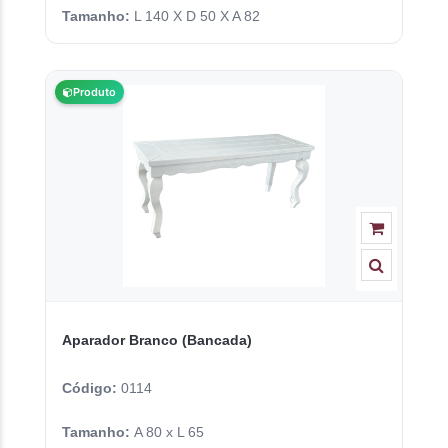
Tamanho:
L 140 X D 50 X A 82
Produto
Aparador Branco (Bancada)
Código:
0114
Tamanho:
A 80 x L 65