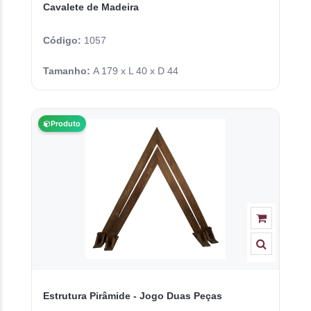
Cavalete de Madeira
Código:
1057
Tamanho:
A 179 x L 40 x D 44
Produto
Estrutura Pirâmide - Jogo Duas Peças