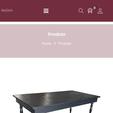
0
Produto
Home
Produto