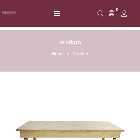
0
Produto
Home
Produto