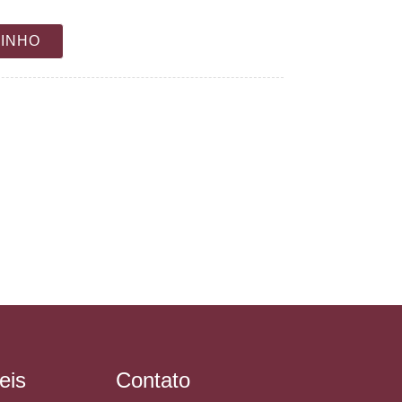
RINHO
eis
Contato